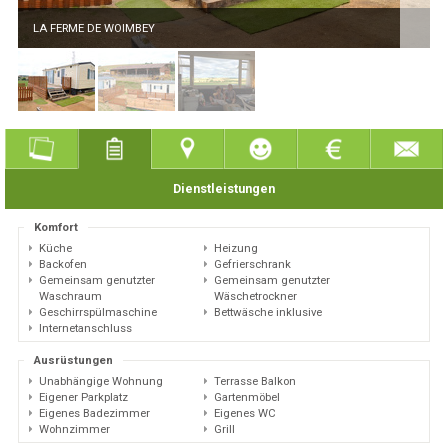
LA FERME DE WOIMBEY
Dienstleistungen
Komfort
Küche
Heizung
Backofen
Gefrierschrank
Gemeinsam genutzter
Gemeinsam genutzter
Waschraum
Wäschetrockner
Geschirrspülmaschine
Bettwäsche inklusive
Internetanschluss
Ausrüstungen
Unabhängige Wohnung
Terrasse Balkon
Eigener Parkplatz
Gartenmöbel
Eigenes Badezimmer
Eigenes WC
Wohnzimmer
Grill