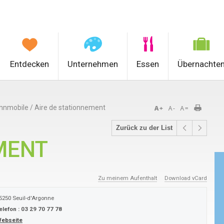
Entdecken
Unternehmen
Essen
Übernachte
ohnmobile
/
Aire de stationnement
Zurück zu der List
MENT
Zu meinem Aufenthalt
Download vCard
5250
Seuil-d'Argonne
elefon :
03 29 70 77 78
ebseite