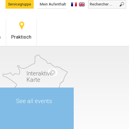
Servicegruppe
Mein Aufenthalt
0
n
Praktisch
Interaktive
Karte
See all events