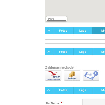
2 km
Fotos
Lage
M
Fotos
Lage
M
Zahlungsmethoden
Fotos
Lage
M
Ihr Name:
*