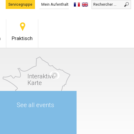
Servicegruppe
Mein Aufenthalt
0
n
Praktisch
Interaktive
Karte
See all events