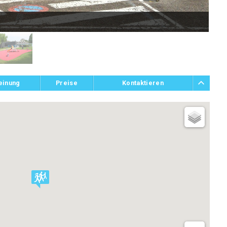
COD
einung
Preise
Kontaktieren