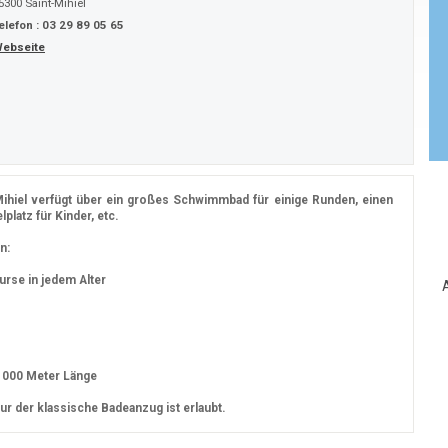
5300
Saint-Mihiel
elefon :
03 29 89 05 65
ebseite
hiel verfügt über ein großes Schwimmbad für einige Runden, einen
platz für Kinder, etc.
n:
rse in jedem Alter
A
 1000 Meter Länge
Nur der klassische Badeanzug ist erlaubt.