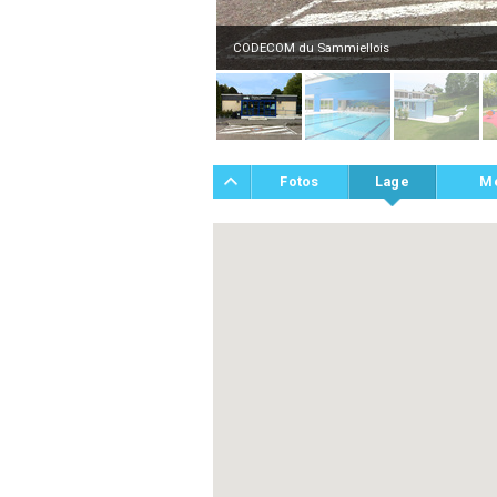
CODECOM du Sammiellois
Fotos
Lage
M