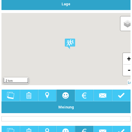
Lage
+
-
2 km
Le
Meinung