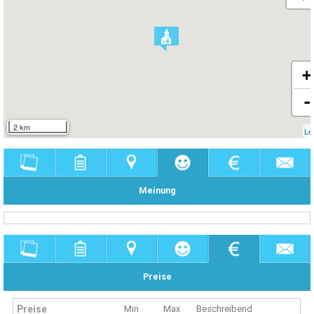
+
-
2 km
Le
Meinung
Preise
Preise
Min
Max
Beschreibend