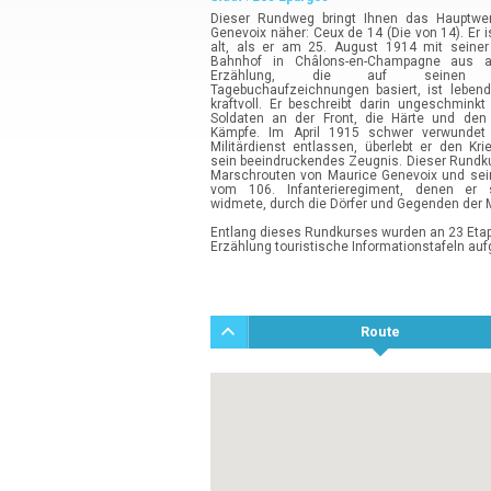
Dieser Rundweg bringt Ihnen das Hauptwe
Genevoix näher: Ceux de 14 (Die von 14). Er i
alt, als er am 25. August 1914 mit seiner
Bahnhof in Châlons-en-Champagne aus au
Erzählung, die auf seinen re
Tagebuchaufzeichnungen basiert, ist lebend
kraftvoll. Er beschreibt darin ungeschmink
Soldaten an der Front, die Härte und den
Kämpfe. Im April 1915 schwer verwunde
Militärdienst entlassen, überlebt er den Kri
sein beeindruckendes Zeugnis. Dieser Rundku
Marschrouten von Maurice Genevoix und se
vom 106. Infanterieregiment, denen er
widmete, durch die Dörfer und Gegenden der
Entlang dieses Rundkurses wurden an 23 Eta
Erzählung touristische Informationstafeln aufg
Route