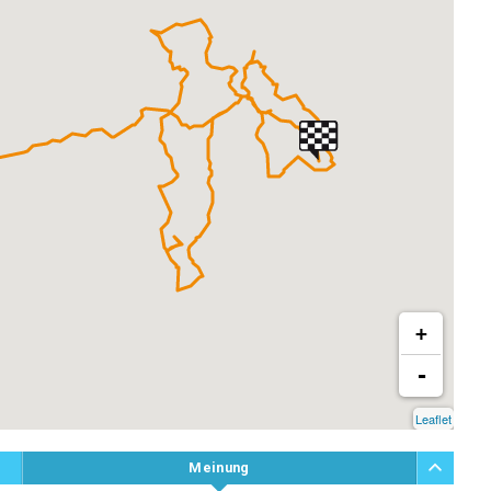
+
-
Leaflet
Meinung