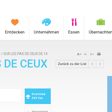
Entdecken
Unternehmen
Essen
Übernachte
e
/
SUR LES PAS DE CEUX DE 14
S DE CEUX
Zurück zu der List
Download
PDF File
Herunterlad