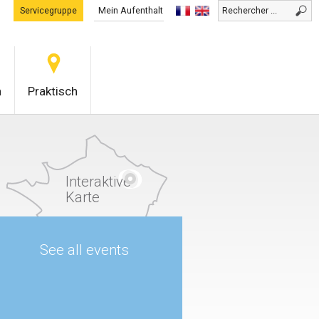
Servicegruppe
Mein Aufenthalt
0
n
Praktisch
Interaktive
Karte
See all events