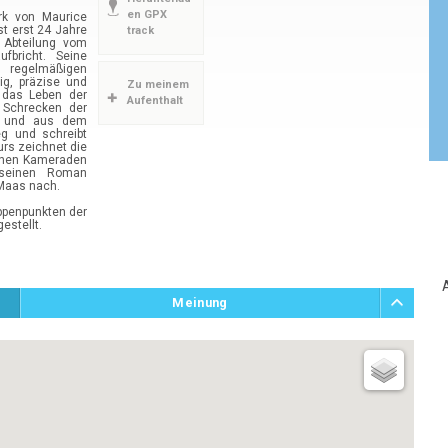
en GPX
rk von Maurice
st erst 24 Jahre
track
 Abteilung vom
fbricht. Seine
gelmäßigen
ig, präzise und
Zu meinem
t das Leben der
Aufenthalt
 Schrecken der
t und aus dem
eg und schreibt
rs zeichnet die
inen Kameraden
 seinen Roman
 Maas nach.
ppenpunkten der
estellt.
A
Meinung