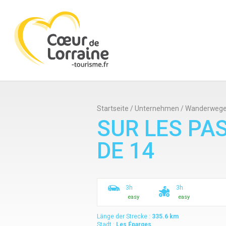
Startseite
/
Unternehmen
/
Wanderweg
SUR LES PA
DE 14
3h
3h
easy
easy
Länge der Strecke :
335.6
km
Stadt :
Les Éparges